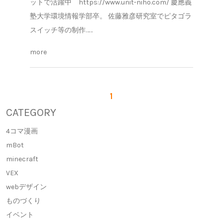
ットで活躍中 https://www.unit-niho.com/ 慶應義
塾大学環境情報学部卒。 佐藤雅彦研究室でピタゴラ
スイッチ等の制作……
more
1
CATEGORY
4コマ漫画
mBot
minecraft
VEX
webデザイン
ものづくり
イベント