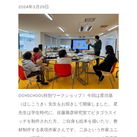
2024年3月29日
DOHSCHOOL特別ワークショップ！ 今回は星功基
（ほしこうき）先生をお招きして開催しました。 星
先生は学生時代に、佐藤雅彦研究室でピタゴラスイ
ッチを制作された方。 ご自身も絵本を描いたり、教
材制作する表現作家さんです。 二歩という作家ユニ