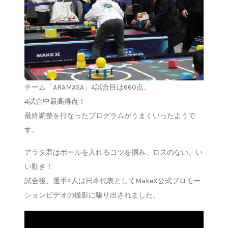
チーム「ARAMASA」4試合目は660点。
4試合中最高得点！
最終調整を行なったプログラムがうまくいったようで
す。
アラタ君はボールを入れるコツを掴み、ロスのない、い
い動き！
試合後、選手4人は日本代表としてMakeX公式プロモー
ションビデオの撮影に駆り出されました。