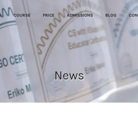
S
COURSE
PRICE
ADMISSIONS
BLOG
CON
News