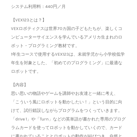
システム利用料：440円／月
【VEX123とは？】
VEXロボティクスは世界70カ国の子どもたちが、楽しくコ
ンピューターサイエンスを学んでいるアメリカ生まれのロ
ボット・プログラミング教材です。
1年生コースで使用するVEX123は、未就学児から小学校低学
年生を対象とした、「初めてのプログラミング」に最適な
ロボットです。
【内容】
思い思いの物語やゲームを講師やお友達と一緒に考え、
「こういう風にロボットを動かしたい！」という目的に向
けて、試行錯誤しながらプログラムをつくっていきます。
「drive 1」や「Turn」などの英単語が書かれた専用のプログ
ラムカードを使ってロボットを動かしていくので、カード
に書かれていることとロボットの動作が結びつき、自然と